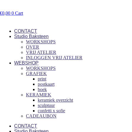
€
0,00
0
Cart
CONTACT
Studio Baksteen
WORKSHOPS
OVER
VRIJ ATELIER
INLOGGEN VRIJ ATELIER
WEBSHOP
WORKSHOPS
GRAFIEK
print
postkaart
boek
KERAMIEK
keramiek overzicht
sculptuur
confetti x sofie
CADEAUBON
CONTACT
Studio Baksteen