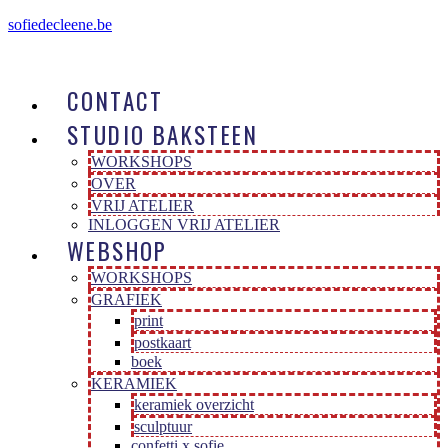
sofiedecleene.be
CONTACT
STUDIO BAKSTEEN
WORKSHOPS
OVER
VRIJ ATELIER
INLOGGEN VRIJ ATELIER
WEBSHOP
WORKSHOPS
GRAFIEK
print
postkaart
boek
KERAMIEK
keramiek overzicht
sculptuur
confetti x sofie